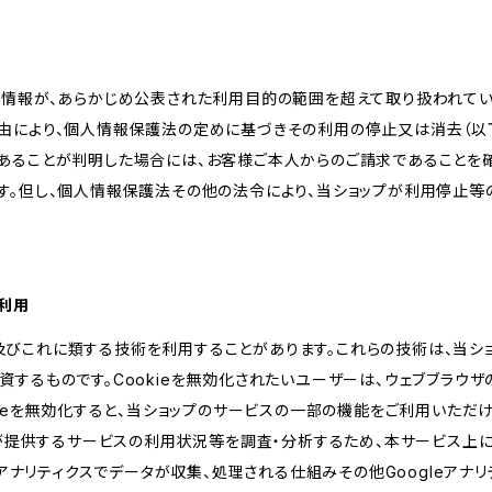
人情報が、あらかじめ公表された利用目的の範囲を超えて取り扱われて
由により、個人情報保護法の定めに基づきその利用の停止又は消去（以下
あることが判明した場合には、お客様ご本人からのご請求であることを
す。但し、個人情報保護法その他の法令により、当ショップが利用停止等
の利用
kie及びこれに類する技術を利用することがあります。これらの技術は、当
するものです。Cookieを無効化されたいユーザーは、ウェブブラウザの
kieを無効化すると、当ショップのサービスの一部の機能をご利用いただ
が提供するサービスの利用状況等を調査・分析するため、本サービス上に Goog
leアナリティクスでデータが収集、処理される仕組みその他Googleアナ