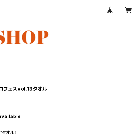
フェスvol.13タオル
available
定タオル！